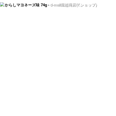
からしマヨネーズ味 74g -
d-mall堀越商店(Kショップ)