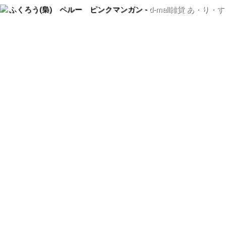
ふくろう(梟) ペルー ピンクマンガン -
d-mall雑貨 あ・り・す