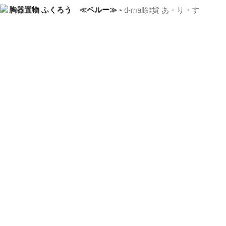
胸器置物 ふくろう ≪ペルー≫ -
d-mall雑貨 あ・り・す