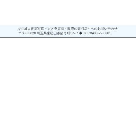
d-mall大正堂写真～カメラ買取・販売の専門店～へのお問い合わせ
〒355-0028 埼玉県東松山市箭弓町1-5-7 ◆ TEL:0493-22-0661