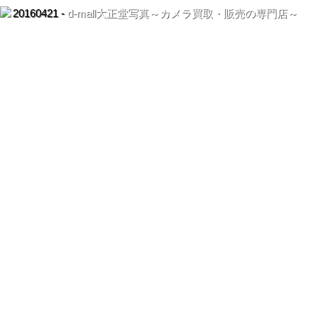
20160421 -
d-mall大正堂写真～カメラ買取・販売の専門店～