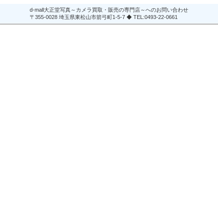
d-mall大正堂写真～カメラ買取・販売の専門店～へのお問い合わせ
〒355-0028 埼玉県東松山市箭弓町1-5-7 ◆ TEL:0493-22-0661