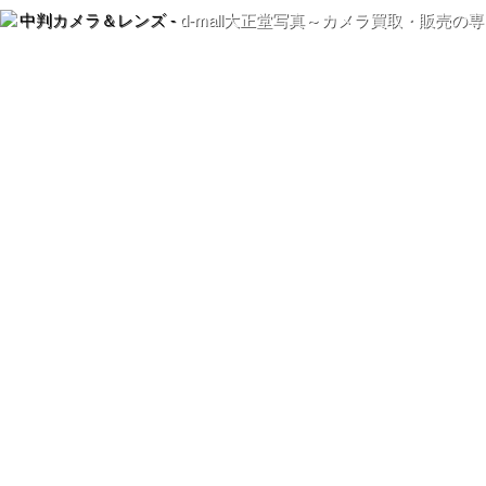
中判カメラ＆レンズ -
d-mall大正堂写真～カメラ買取・販売の