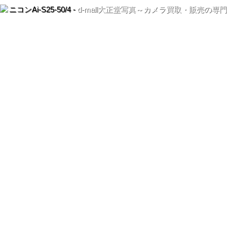
ニコンAi-S25-50/4 -
d-mall大正堂写真～カメラ買取・販売の専