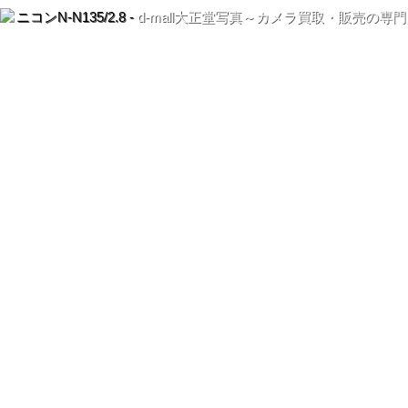
ニコンN-N135/2.8 -
d-mall大正堂写真～カメラ買取・販売の専