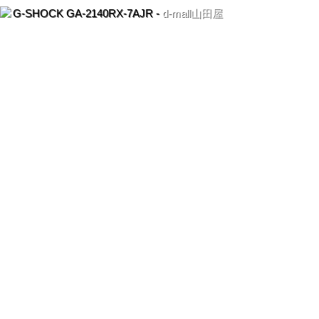
G-SHOCK GA-2140RX-7AJR -
d-mall山田屋