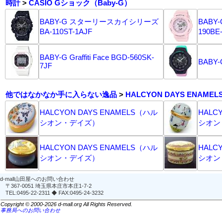
時計
>
CASIO Gショック（Baby-G）
BABY-G スターリースカイシリーズ
BABY
BA-110ST-1AJF
190BE
BABY-G Graffiti Face BGD-560SK-
BABY-
7JF
他ではなかなか手に入らない逸品
>
HALCYON DAYS ENAMEL
HALCYON DAYS ENAMELS（ハル
HALC
シオン・デイズ）
シオン
HALCYON DAYS ENAMELS（ハル
HALC
シオン・デイズ）
シオン
d-mall山田屋へのお問い合わせ
〒367-0051 埼玉県本庄市本庄1-7-2
TEL:0495-22-2311 ◆ FAX:0495-24-3232
Copyright © 2000-2026 d-mall.org All Rights Reserved.
事務局へのお問い合わせ