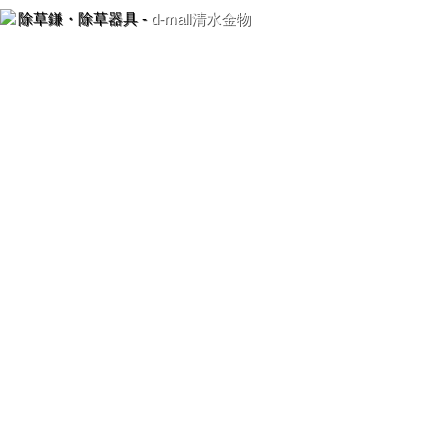
除草鎌・除草器具 -
d-mall清水金物