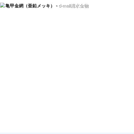
亀甲金網（亜鉛メッキ） -
d-mall清水金物