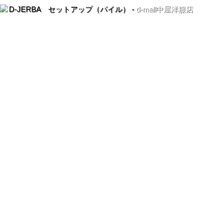
D-JERBA セットアップ（パイル） -
d-mall中屋洋服店