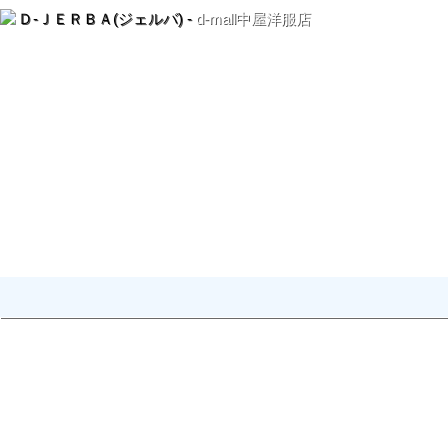
Ｄ-ＪＥＲＢＡ(ジェルバ) -
d-mall中屋洋服店